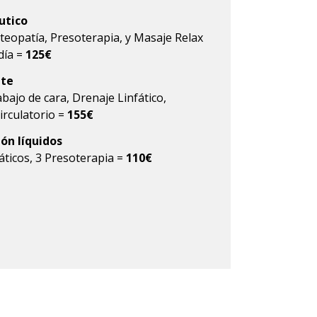
utico
steopatía, Presoterapia, y Masaje Relax
día =
125€
nte
abajo de cara, Drenaje Linfático,
irculatorio =
155€
ón líquidos
áticos, 3 Presoterapia =
110€