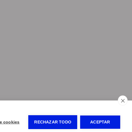
bli
-
Panel de control
e cookies
RECHAZAR TODO
ACEPTAR