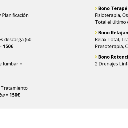
Bono Terapé
 Planificación
Fisioterapia, O
Total el último 
Bono Relaja
es descarga (60
Relax Total, Tr
 =
150€
Presoterapia, C
Bono Retenci
je lumbar =
2 Drenajes Linf
, Tratamiento
iba
=
150€