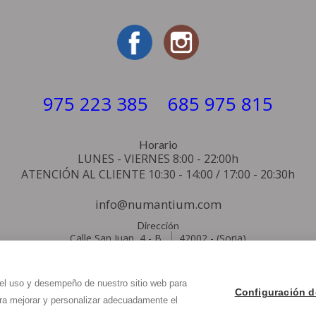
975 223 385
685 975 815
Horario
LUNES - VIERNES 8:00 - 22:00h
ATENCIÓN AL CLIENTE 10:30 - 14:00 / 17:00 - 20:30h
info@
numantium.com
Dirección
Calle San Juan, 4 - B
42002
-
(Soria)
 el uso y desempeño de nuestro sitio web para
-
Aviso legal
-
Política de privacidad
-
Política de cookies
- By
CiberPu
Configuración d
ara mejorar y personalizar adecuadamente el