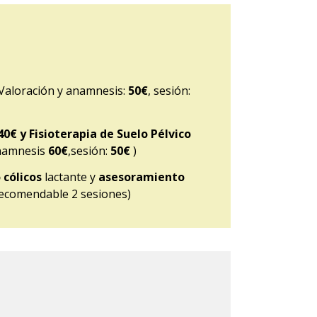
Valoración y anamnesis:
50€
, sesión:
40€ y Fisioterapia de Suelo Pélvico
anamnesis
60€
,sesión:
50€
)
cólicos
lactante y
asesoramiento
ecomendable 2 sesiones)