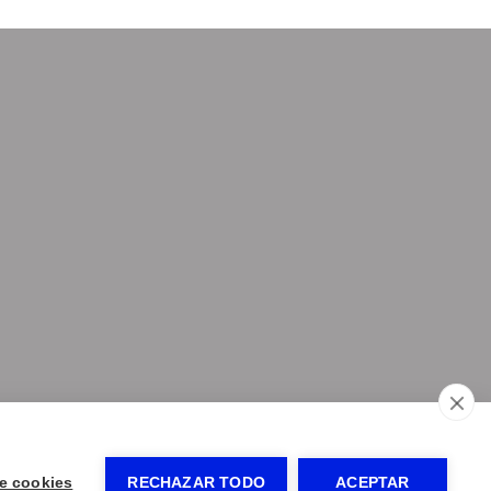
bli
-
Panel de control
e cookies
RECHAZAR TODO
ACEPTAR