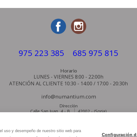
975 223 385
685 975 815
Horario
LUNES - VIERNES 8:00 - 22:00h
ATENCIÓN AL CLIENTE 10:30 - 14:00 / 17:00 - 20:30h
info@
numantium.com
Dirección
Calle San Juan, 4 - B
42002
-
(Soria)
 el uso y desempeño de nuestro sitio web para
-
Aviso legal
-
Política de privacidad
-
Política de cookies
- By
CiberPu
Configuración d