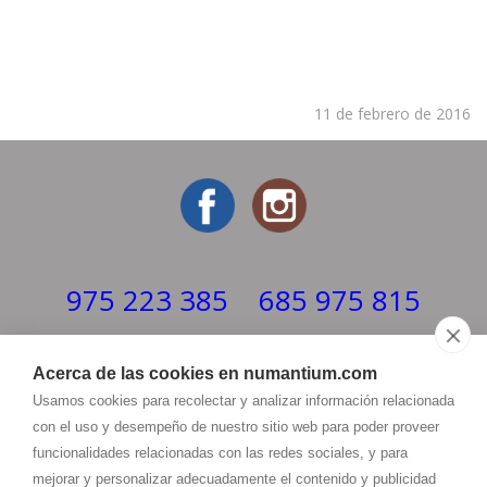
11 de febrero de 2016
975 223 385
685 975 815
Horario
Acerca de las cookies en numantium.com
LUNES - VIERNES 8:00 - 22:00h
Usamos cookies para recolectar y analizar información relacionada
ATENCIÓN AL CLIENTE 10:30 - 14:00 / 17:00 - 20:30h
con el uso y desempeño de nuestro sitio web para poder proveer
info@
numantium.com
funcionalidades relacionadas con las redes sociales, y para
mejorar y personalizar adecuadamente el contenido y publicidad