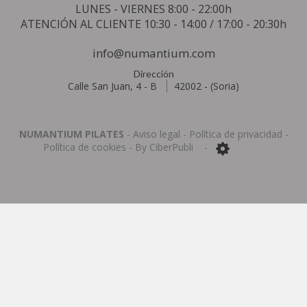
LUNES - VIERNES 8:00 - 22:00h
ATENCIÓN AL CLIENTE 10:30 - 14:00 / 17:00 - 20:30h
info@
numantium.com
Dirección
Calle San Juan, 4 - B
42002
-
(Soria)
NUMANTIUM PILATES
-
Aviso legal
-
Política de privacidad
-
Política de cookies
- By
CiberPubli
-