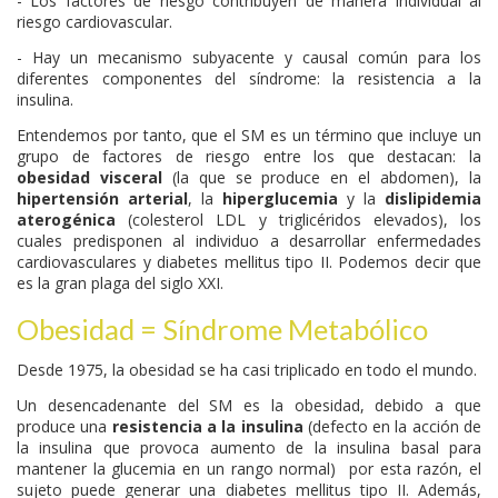
- Los factores de riesgo contribuyen de manera individual al
riesgo cardiovascular.
- Hay un mecanismo subyacente y causal común para los
diferentes componentes del síndrome: la resistencia a la
insulina.
Entendemos por tanto, que el SM es un término que incluye un
grupo de factores de riesgo entre los que destacan: la
obesidad visceral
(la que se produce en el abdomen), la
hipertensión arterial
, la
hiperglucemia
y la
dislipidemia
aterogénica
(colesterol LDL y triglicéridos elevados), los
cuales predisponen al individuo a desarrollar enfermedades
cardiovasculares y diabetes mellitus tipo II. Podemos decir que
es la gran plaga del siglo XXI.
Obesidad = Síndrome Metabólico
Desde 1975, la obesidad se ha casi triplicado en todo el mundo.
Un desencadenante del SM es la obesidad, debido a que
produce una
resistencia a la insulina
(defecto en la acción de
la insulina que provoca aumento de la insulina basal para
mantener la glucemia en un rango normal) por esta razón, el
sujeto puede generar una diabetes mellitus tipo II. Además,