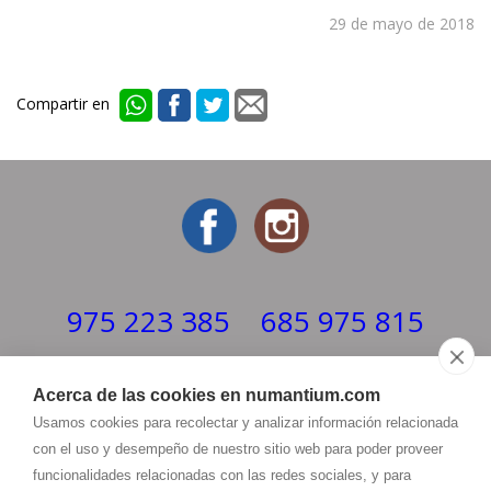
29 de mayo de 2018
Compartir en
975 223 385
685 975 815
Horario
Acerca de las cookies en numantium.com
LUNES - VIERNES 8:00 - 22:00h
Usamos cookies para recolectar y analizar información relacionada
ATENCIÓN AL CLIENTE 10:30 - 14:00 / 17:00 - 20:30h
con el uso y desempeño de nuestro sitio web para poder proveer
info@
numantium.com
funcionalidades relacionadas con las redes sociales, y para